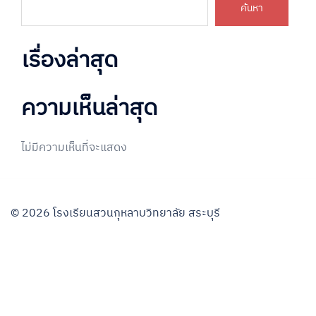
ค้นหา
เรื่องล่าสุด
ความเห็นล่าสุด
ไม่มีความเห็นที่จะแสดง
© 2026 โรงเรียนสวนกุหลาบวิทยาลัย สระบุรี