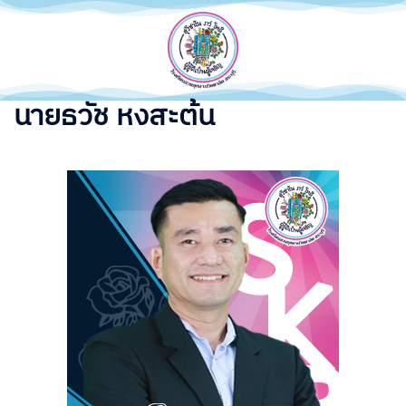
นายธวัช หงสะต้น