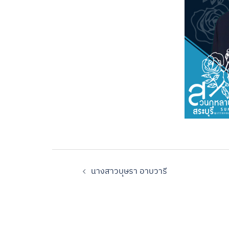
นางสาวบุษรา อาบวารี