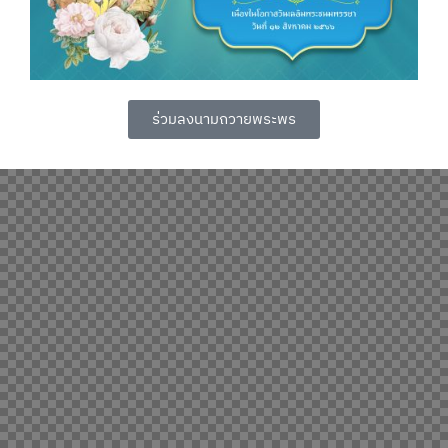
ร่วมลงนามถวายพระพร